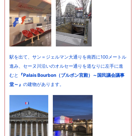
駅を出て、サン＝ジェルマン大通りを南西に100メートル
進み、セーヌ川沿いのオルセー通りを道なりに左手に進
むと
『Palais Bourbon（ブルボン宮殿）～国民議会議事
堂～』
の建物があります。