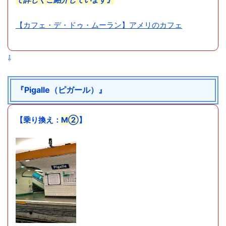
【カフェ・デ・ドゥ・ムーラン】アメリのカフェ
⇩
『Pigalle（ピガール）』
【乗り換え：
M②
】