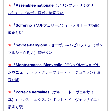
★
『Assemblée nationale（アサンブレ・ナシオナ
ル）』
（ブルボン宮殿）最寄り駅
★
『Solférino（ソルフェリーノ）』
（オルセー美術館）
最寄り駅
★
『Sèvres-Babylone（セーヴル＝バビロヌ）』
（ボン
マルシェ百貨店）最寄り駅
★
『Montparnasse-Bienvenüe（モンパルナス＝ビヤ
ンヴニュ）』
（ラ・クレープリー・ド・ジョスラン）最
寄り駅
★
『Porte de Versailles（ポルト・ド・ヴェルサイ
ユ）』
（パリ・エクスポ・ポルト・ド・ヴェルサイユ）
最寄り駅