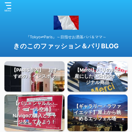
『Tokyo⇌Paris』～目指せお洒落パパ＆ママ～
きのこのファッション＆パリBLOG
【PARIS市内】 おす
【Merci】パリのお土
すめのトイレスポッ
産にしたいSHOPオリ
ト！
ジナル商品
【パリ＝シャルル・
【ギャラリー・ラファ
ド・ゴール空港】
イエット】屋上から眺
Navigoの購入とチャ
めるエッフェル塔
ージをしてみよう！