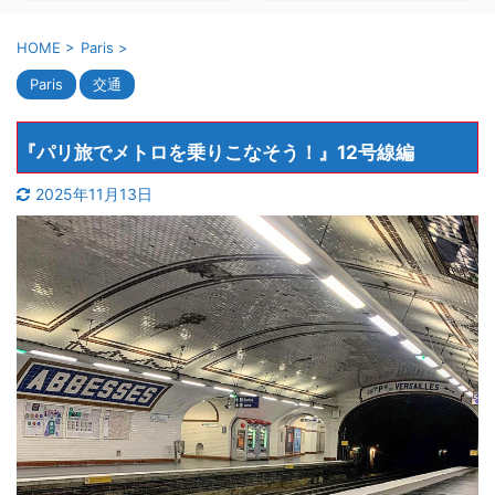
HOME
>
Paris
>
Paris
交通
『パリ旅でメトロを乗りこなそう！』12号線編
2025年11月13日