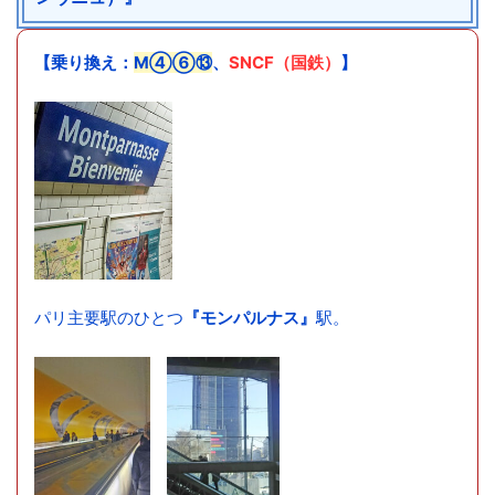
【乗り換え：
M④⑥⑬
、
SNCF（国鉄）
】
パリ主要駅のひとつ
『モンパルナス』
駅。