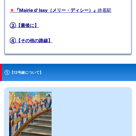
★
『Mairie d' Issy（メリー・ディシー）』
終着駅
③【最後に】
④【その他の路線】
①【12号線について】