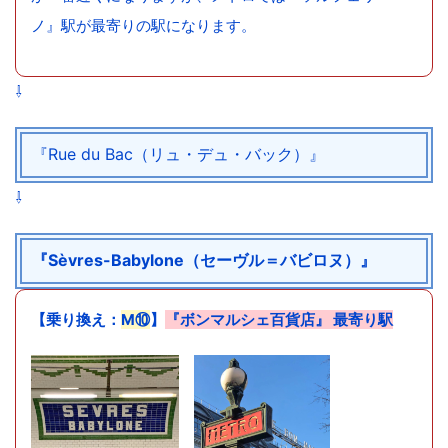
ノ』駅が最寄りの駅になります。
⇩
『Rue du Bac（リュ・デュ・バック）』
⇩
『Sèvres-Babylone（セーヴル＝バビロヌ）』
【乗り換え：
M⑩
】
『ボンマルシェ百貨店』 最寄り駅