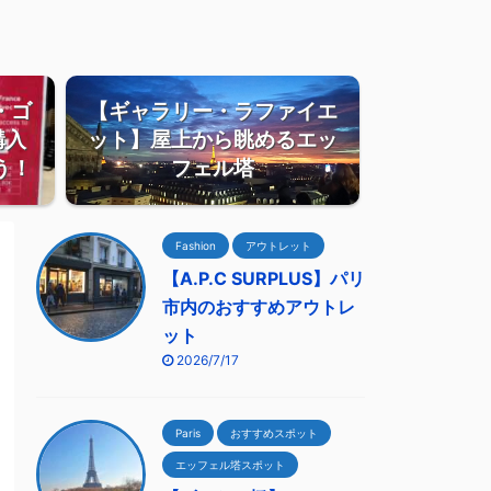
・ゴ
【ギャラリー・ラファイエ
購入
ット】屋上から眺めるエッ
う！
フェル塔
Fashion
アウトレット
【A.P.C SURPLUS】パリ
市内のおすすめアウトレ
ット
2026/7/17
Paris
おすすめスポット
エッフェル塔スポット