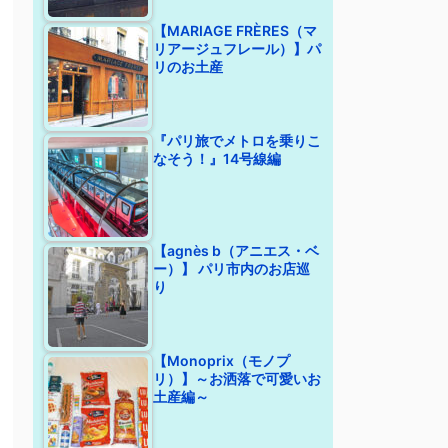
【MARIAGE FRÈRES（マ
リアージュフレール）】パ
リのお土産
『パリ旅でメトロを乗りこ
なそう！』14号線編
【agnès b（アニエス・ベ
ー）】 パリ市内のお店巡
り
【Monoprix（モノプ
リ）】～お洒落で可愛いお
土産編～