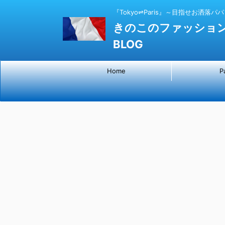
『Tokyo⇌Paris』～目指せお洒落パ
きのこのファッショ
BLOG
Home
P