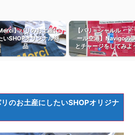
Merci】パリのお土産に
【パリ＝シャルル・ド
たいSHOPオリジナル商
ール空港】Navigoの
品
とチャージをしてみよ
】パリのお土産にしたいSHOPオリジナ