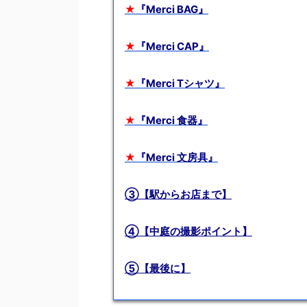
★
『Merci BAG』
★
『Merci CAP』
★
『Merci Tシャツ』
★
『Merci 食器』
★
『Merci 文房具』
③【駅からお店まで】
④【中庭の撮影ポイント】
⑤【最後に】