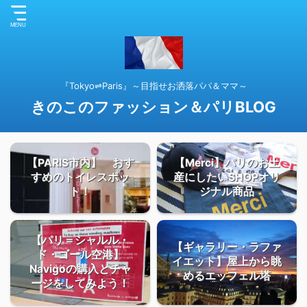
『Tokyo⇌Paris』～目指せお洒落パパ＆ママ～
きのこのファッション＆パリBLOG
【PARIS市内】 おす
【Merci】パリのお土
すめのトイレスポッ
産にしたいSHOPオリ
ト！
ジナル商品
【パリ＝シャルル・
【ギャラリー・ラファ
ド・ゴール空港】
イエット】屋上から眺
Navigoの購入とチャ
めるエッフェル塔
ージをしてみよう！