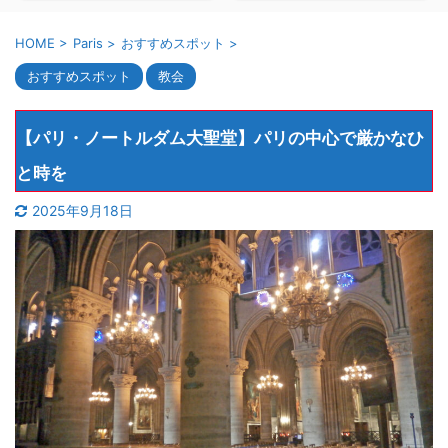
HOME
>
Paris
>
おすすめスポット
>
おすすめスポット
教会
【パリ・ノートルダム大聖堂】パリの中心で厳かなひ
と時を
2025年9月18日