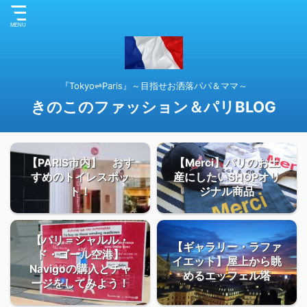
『Tokyo⇌Paris』～目指せお洒落パパ＆ママ～
きのこのファッション＆パリBLOG
【PARIS市内】 おす
【Merci】パリのお土
すめのトイレスポッ
産にしたいSHOPオリ
ト！
ジナル商品
【パリ＝シャルル・
【ギャラリー・ラファ
ド・ゴール空港】
イエット】屋上から眺
Navigoの購入とチャ
めるエッフェル塔
ージをしてみよう！