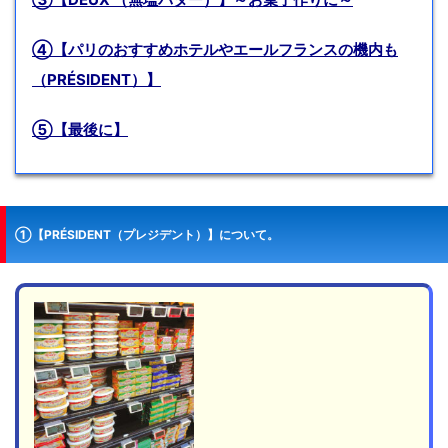
④【パリのおすすめホテルやエールフランスの機内も
（PRÉSIDENT）】
⑤【最後に】
①
【PRÉSIDENT（プレジデント）】について。