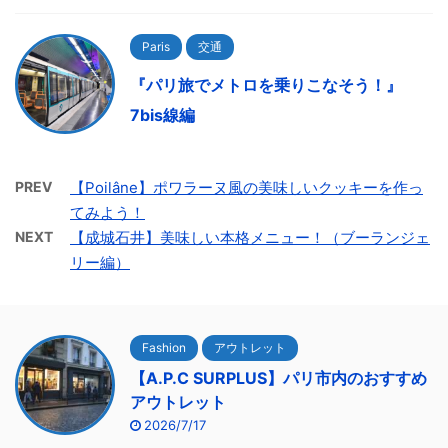
Paris
交通
『パリ旅でメトロを乗りこなそう！』
7bis線編
PREV
【Poilâne】ポワラーヌ風の美味しいクッキーを作っ
てみよう！
NEXT
【成城石井】美味しい本格メニュー！（ブーランジェ
リー編）
Fashion
アウトレット
【A.P.C SURPLUS】パリ市内のおすすめ
アウトレット
2026/7/17