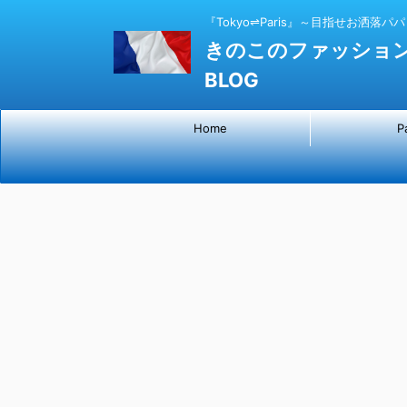
『Tokyo⇌Paris』～目指せお洒落パ
きのこのファッショ
BLOG
Home
P