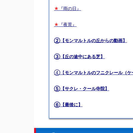
★
『雨の日』
★
『夜景』
②【モンマルトルの丘からの動画】
③【丘の途中にある芝】
④【
モンマルトルのフニクレール（ケ
⑤【サクレ・クール寺院】
⑥【最後に】