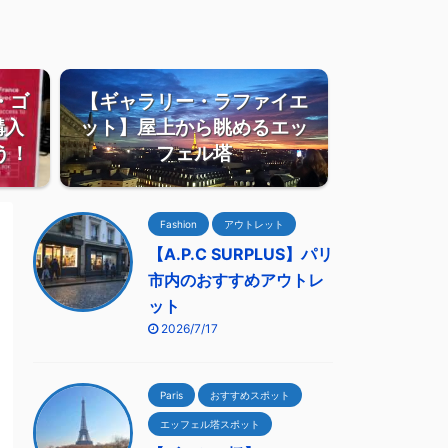
・ゴ
【ギャラリー・ラファイエ
購入
ット】屋上から眺めるエッ
う！
フェル塔
Fashion
アウトレット
【A.P.C SURPLUS】パリ
市内のおすすめアウトレ
ット
2026/7/17
Paris
おすすめスポット
エッフェル塔スポット