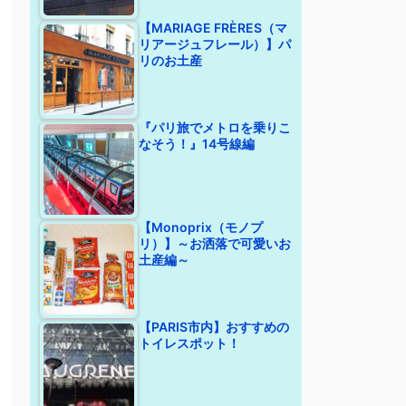
【MARIAGE FRÈRES（マ
リアージュフレール）】パ
リのお土産
『パリ旅でメトロを乗りこ
なそう！』14号線編
【Monoprix（モノプ
リ）】～お洒落で可愛いお
土産編～
【PARIS市内】おすすめの
トイレスポット！