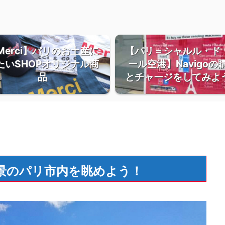
Merci】パリのお土産に
【パリ＝シャルル・ド
たいSHOPオリジナル商
ール空港】Navigoの
品
とチャージをしてみよ
景のパリ市内を眺めよう！