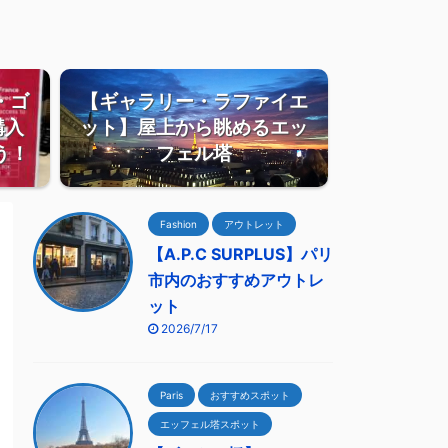
・ゴ
【ギャラリー・ラファイエ
購入
ット】屋上から眺めるエッ
う！
フェル塔
Fashion
アウトレット
【A.P.C SURPLUS】パリ
市内のおすすめアウトレ
ット
2026/7/17
Paris
おすすめスポット
エッフェル塔スポット