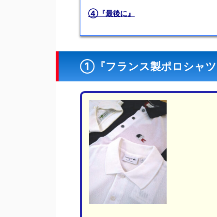
④『最後に』
①『フランス製ポロシャツ