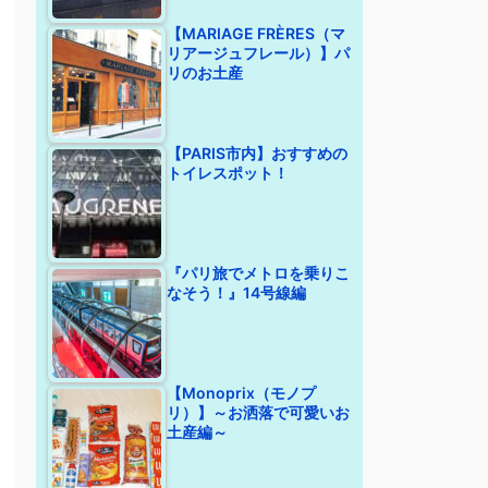
【MARIAGE FRÈRES（マ
リアージュフレール）】パ
リのお土産
【PARIS市内】おすすめの
トイレスポット！
『パリ旅でメトロを乗りこ
なそう！』14号線編
【Monoprix（モノプ
リ）】～お洒落で可愛いお
土産編～