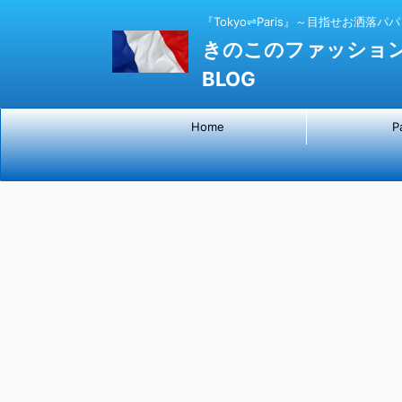
『Tokyo⇌Paris』～目指せお洒落パ
きのこのファッショ
BLOG
Home
P