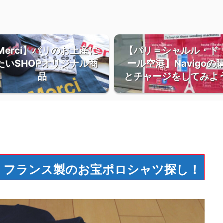
Merci】パリのお土産に
【パリ＝シャルル・ド
たいSHOPオリジナル商
ール空港】Navigoの
品
とチャージをしてみよ
テ）】フランス製のお宝ポロシャツ探し！