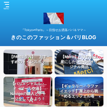
『Tokyo⇌Paris』～目指せお洒落パパ＆ママ～
きのこのファッション＆パリBLOG
【PARIS市内】 おす
【Merci】パリのお土
すめのトイレスポッ
産にしたいSHOPオリ
ト！
ジナル商品
【パリ＝シャルル・
【ギャラリー・ラファ
ド・ゴール空港】
イエット】屋上から眺
Navigoの購入とチャ
めるエッフェル塔
ージをしてみよう！