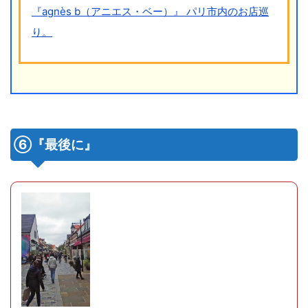
『agnès b（アニエス・ベー）』 パリ市内のお店巡
り。
⑥『最後に』