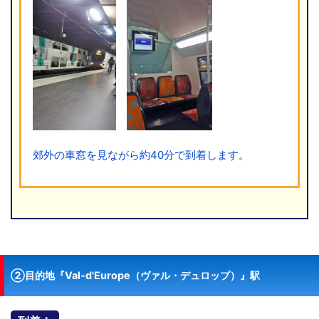
郊外の車窓を見ながら約40分で到着します。
②目的地『Val-d'Europe（
ヴァル・デュロップ）』駅