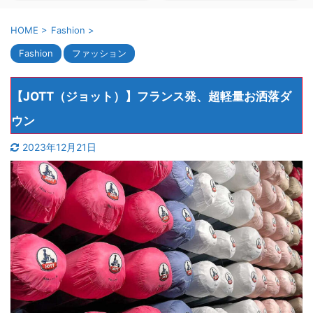
HOME
>
Fashion
>
Fashion
ファッション
【JOTT（ジョット）】フランス発、超軽量お洒落ダ
ウン
2023年12月21日