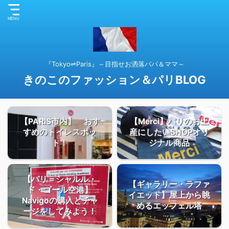
『Tokyo⇌Paris』～目指せお洒落パパ＆ママ～
きのこのファッション＆パリBLOG
【PARIS市内】 おす
【Merci】パリのお土
すめのトイレスポッ
産にしたいSHOPオリ
ト！
ジナル商品
【パリ＝シャルル・
【ギャラリー・ラファ
ド・ゴール空港】
イエット】屋上から眺
Navigoの購入とチャ
めるエッフェル塔
ージをしてみよう！